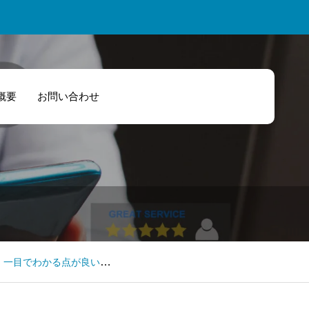
概要
お問い合わせ
計、簿記の知識
門別・商品別損
予算損益計算書
乏しくても理解
分析資料作成：
作成支援：財務
やすい管理表を
務のかもめ屋
かもめ屋
成くださるスー
、一目でわかる点が良い
ーマンです！