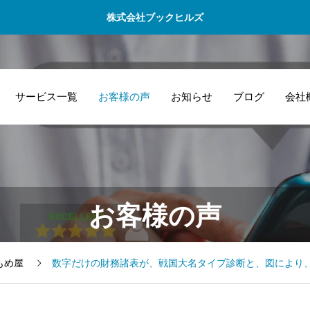
株式会社ブックヒルズ
サービス一覧
お客様の声
お知らせ
ブログ
会社
数字だけの財務諸
会
重要業績指標
本社を、WeWork
部
お客様の声
表が、戦国大名タ
が
（KPI）設定：財
なんばスカイオに
益
イプ診断と、図に
し
務のかもめ屋
移転しました。
財
より、一目でわか
作
もめ屋
数字だけの財務諸表が、戦国大名タイプ診断と、図により
る点が良い
パ