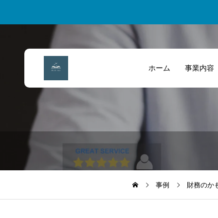
ホーム
事業内容
それぞれの財務の
戦国財務大名診断
特徴を戦国武将に
書：財務のかもめ
例えている点が面
屋
白いなと思いまし
事例
財務のか
た。