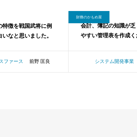
財務のかもめ屋
会計、簿記の知識が乏
の特徴を戦国武将に例
やすい管理表を作成く
白いなと思いました。
マンです！
スファース
前野 匡良
システム開発事業