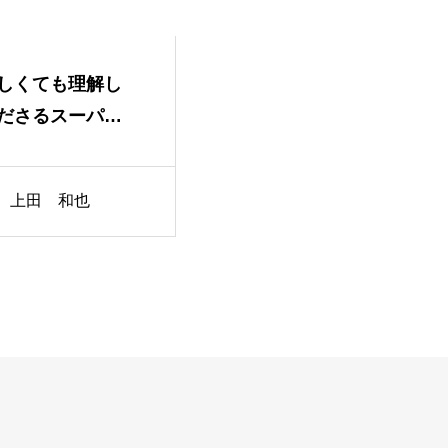
しくても理解し
ださるスーパー
上田 和也